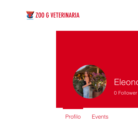
ZOO G VETERINARIA
Eleon
0
Follower
Profilo
Events