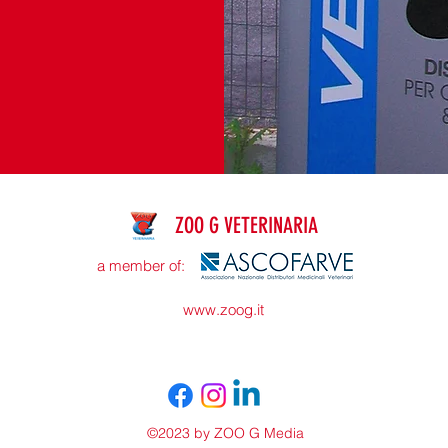
ZOO G VETERINARIA
a member of:
www.zoog.it
©2023 by ZOO G Media