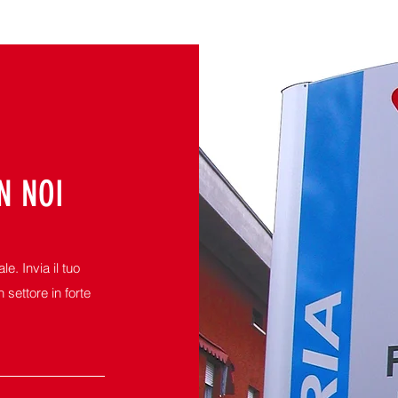
N NOI
e. Invia il tuo
 settore in forte