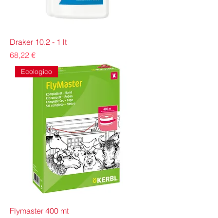
Draker 10.2 - 1 lt
Prezzo
68,22 €
Ecologico
Flymaster 400 mt