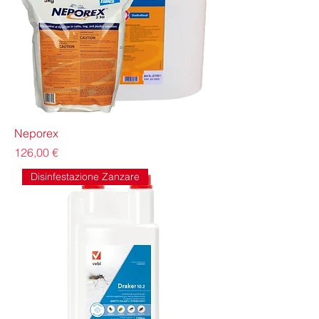
Neporex
Prezzo
126,00 €
Disinfestazione Zanzare