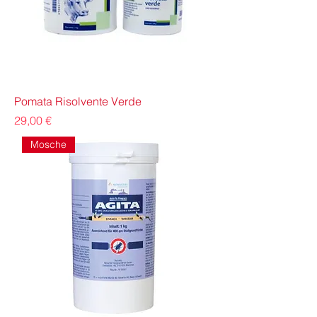
Pomata Risolvente Verde
Prezzo
29,00 €
Mosche