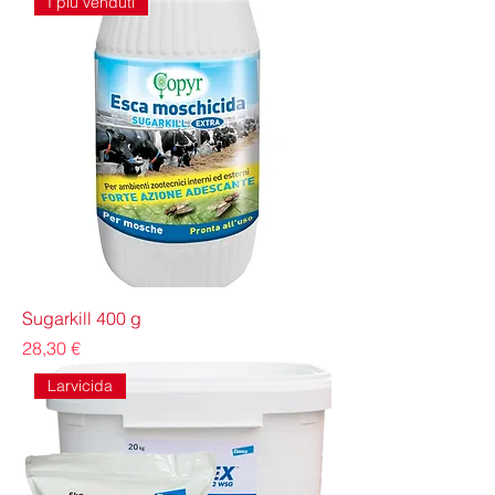
I più venduti
Sugarkill 400 g
Prezzo
28,30 €
Larvicida