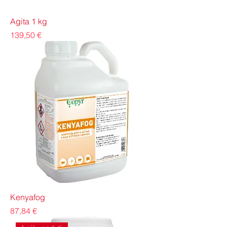
Agita 1 kg
Prezzo
139,50 €
Kenyafog
Prezzo
87,84 €