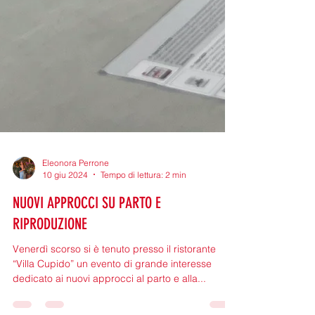
Eleonora Perrone
10 giu 2024
Tempo di lettura: 2 min
NUOVI APPROCCI SU PARTO E
RIPRODUZIONE
Venerdì scorso si è tenuto presso il ristorante
“Villa Cupido” un evento di grande interesse
dedicato ai nuovi approcci al parto e alla...